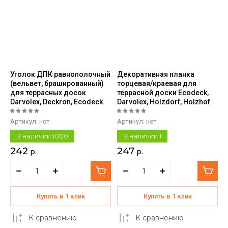
Уголок ДПК равнополочный
Декоративная планка
(вельвет, брашированный)
торцевая/краевая для
для террасных досок
террасной доски Ecodeck,
Darvolex, Deckron, Ecodeck.
Darvolex, Holzdorf, Holzhof
Артикул:
нет
Артикул:
нет
В наличии
1000
В наличии
1
242
247
р.
р.
Купить в 1 клик
Купить в 1 клик
К сравнению
К сравнению